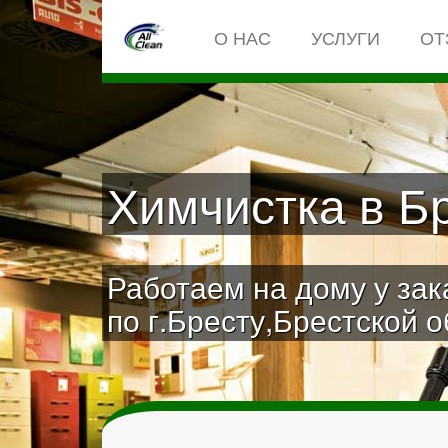
О НАС
УСЛУГИ
ОТ
Химчистка в Б
Работаем на дому у зак
по г.Бресту,Брестской 