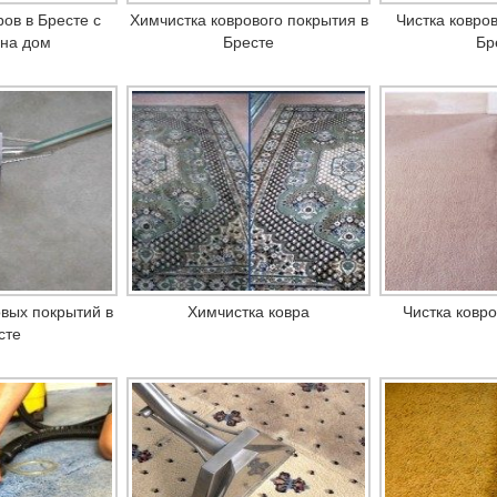
ов в Бресте с
Химчистка коврового покрытия в
Чистка ковро
на дом
Бресте
Бр
вых покрытий в
Химчистка ковра
Чистка ковр
сте