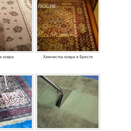
а ковра
Химчистка ковра в Бресте