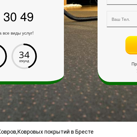
 30 49
а все виды услуг!
32
секунд
Пр
овров,Ковровых покрытий в Бресте