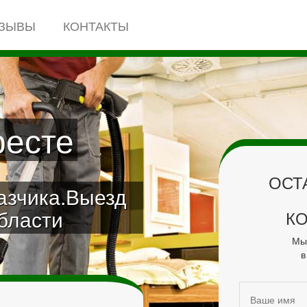
ЗЫВЫ
КОНТАКТЫ
ресте
ОСТ
азчика.Выезд
области
К
Мы 
в