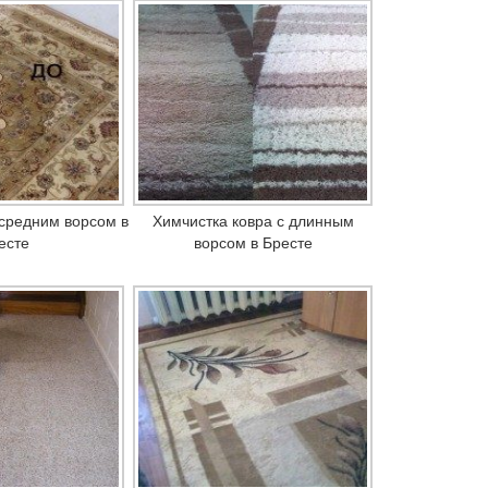
 средним ворсом в
Химчистка ковра с длинным
есте
ворсом в Бресте