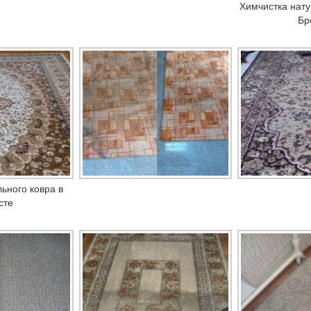
Химчистка нату
Бр
ьного ковра в
сте