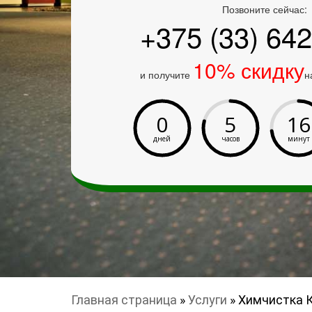
Позвоните сейчас:
+375 (33) 642
10% скидку
и получите
н
0
5
16
дней
часов
минут
Главная страница
»
Услуги
»
Химчистка К